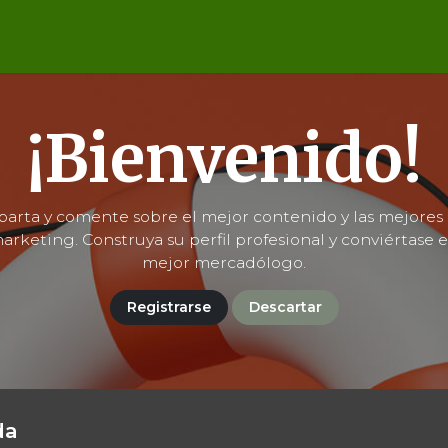
¡Bienvenido!
arta y comente sobre el mejor contenido y las mejores 
arketing. Construya su perfil profesional y conviértase 
mejor mercadólogo.
Registrarse
Descartar
da