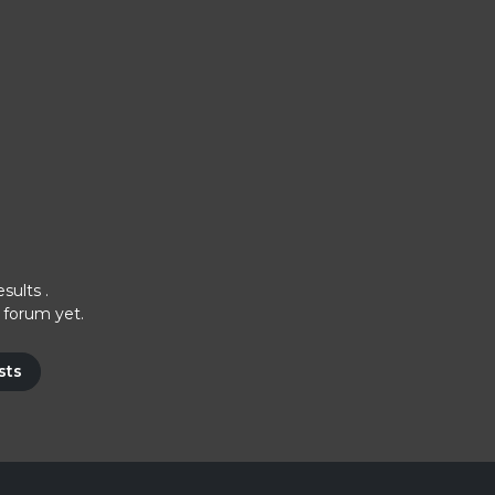
esults
.
 forum yet.
sts