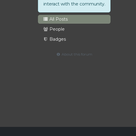
interact with the community.
All Posts
People
Badges
About this forum