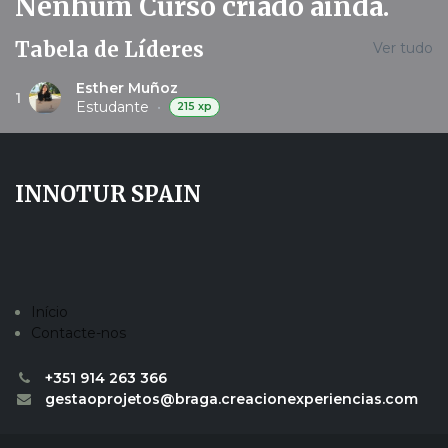
Nenhum Curso criado ainda.
Tabela de Líderes
Ver tudo
Esther Muñoz
1
Estudante
•
215 xp
INNOTUR SPAIN
Início
Contacte-nos
+351 914 263 366
gestaoprojetos@braga.creacionexperiencias.com