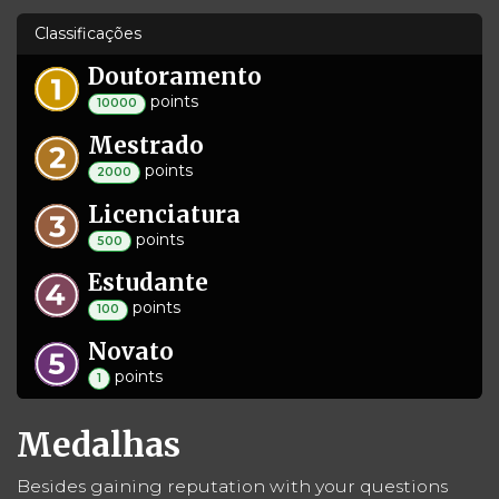
Classificações
Doutoramento
point
s
10000
Mestrado
point
s
2000
Licenciatura
point
s
500
Estudante
point
s
100
Novato
point
s
1
Medalhas
Besides gaining reputation with your questions