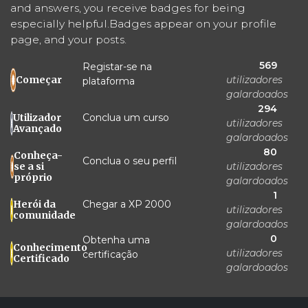
and answers, you receive badges for being
especially helpful.
Badges appear on your profile
page, and your posts.
569
Registar-se na
utilizadores
Começar
plataforma
galardoados
294
Conclua um curso
Utilizador
utilizadores
Avançado
galardoados
80
Conheça-
Conclua o seu perfil
utilizadores
se a si
próprio
galardoados
1
Chegar a XP 2000
Herói da
utilizadores
comunidade
galardoados
0
Obtenha uma
Conhecimento
utilizadores
certificação
Certificado
galardoados