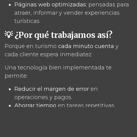
Páginas web optimizadas
: pensadas para
atraer, informar y vender experiencias
turísticas.
💡 ¿Por qué trabajamos así?
Porque en turismo
cada minuto cuenta
y
cada cliente espera inmediatez.
Una tecnología bien implementada te
permite:
Reducir el margen de error
en
operaciones y pagos.
Ahorrar tiempo
en tareas repetitivas.
Tener control en tiempo real
de tu
negocio.
Vender más y mejor
, con datos claros para