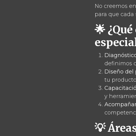
No creemos en
para que cada 
🌟 ¿Qué
especia
Diagnóstico
definimos o
Diseño del 
tu producto
Capacitació
y herramie
Acompañam
competenci
💡 Área