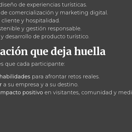
diseño de experiencias turísticas.
 de comercialización y marketing digital.
 cliente y hospitalidad.
tenible y gestión responsable.
y desarrollo de producto turístico.
ación que deja huella
s que cada participante:
habilidades
para afrontar retos reales.
r
a su empresa y a su destino.
impacto positivo
en visitantes, comunidad y med
ece tu proyecto con la formació
tu negocio turístico sea
más competitivo, original 
l camino.