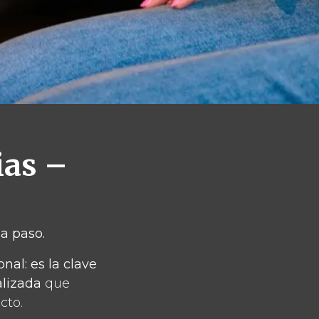
ias –
 a paso.
nal: es la clave
alizada
que
cto.