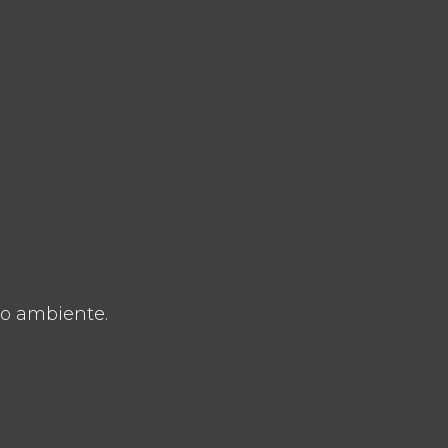
io ambiente.
n adecuada
y sostenible
, la