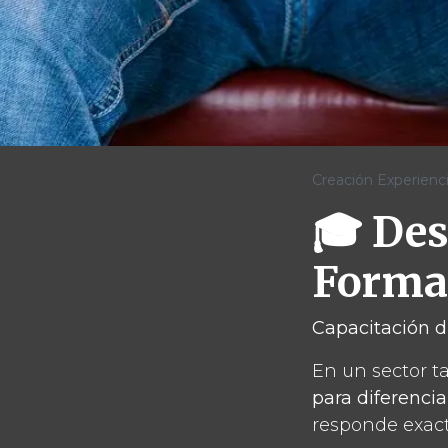
Creación Experienc
🎓 Des
Forma
Capacitación di
En un sector t
para diferencia
responde exact