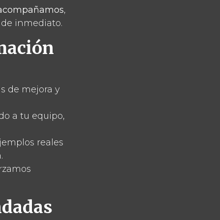
y acompañamos
,
 de inmediato.
rmación
s de mejora y
o a tu equipo,
jemplos reales
.
orzamos
ndadas