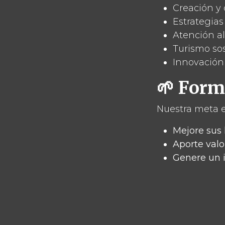
Creación y 
Estrategias
Atención al
Turismo sos
Innovación 
🌱 Form
Nuestra meta e
Mejore sus 
Aporte valo
Genere un 
📌 Fortal
Si quieres que 
formación es e